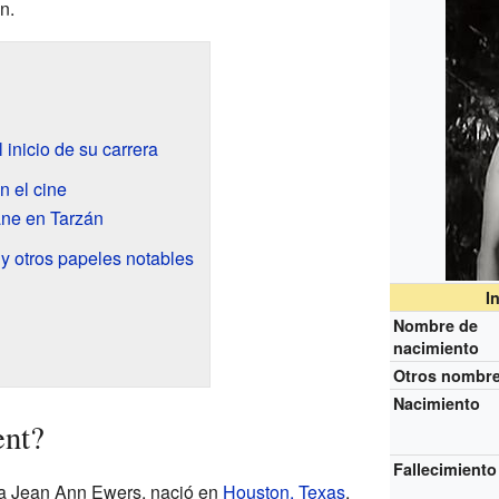
n.
 inicio de su carrera
n el cine
ane en Tarzán
y otros papeles notables
I
Nombre de
nacimiento
Otros nombr
Nacimiento
ent?
Fallecimiento
ra Jean Ann Ewers, nació en
Houston, Texas
,