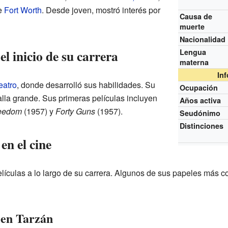
de
Fort Worth
. Desde joven, mostró interés por
Causa de
muerte
Nacionalidad
l inicio de su carrera
Lengua
materna
In
eatro
, donde desarrolló sus habilidades. Su
Ocupación
talla grande. Sus primeras películas incluyen
Años activa
reedom
(1957) y
Forty Guns
(1957).
Seudónimo
Distinciones
en el cine
elículas a lo largo de su carrera. Algunos de sus papeles más c
 en Tarzán