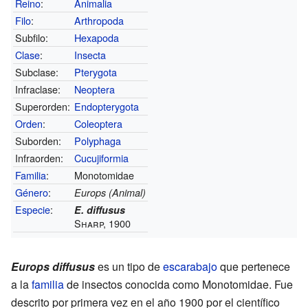
Reino
:
Animalia
Filo
:
Arthropoda
Subfilo:
Hexapoda
Clase
:
Insecta
Subclase:
Pterygota
Infraclase:
Neoptera
Superorden:
Endopterygota
Orden
:
Coleoptera
Suborden:
Polyphaga
Infraorden:
Cucujiformia
Familia
:
Monotomidae
Género
:
Europs (Animal)
Especie
:
E. diffusus
Sharp, 1900
Europs diffusus
es un tipo de
escarabajo
que pertenece
a la
familia
de insectos conocida como Monotomidae. Fue
descrito por primera vez en el año 1900 por el científico