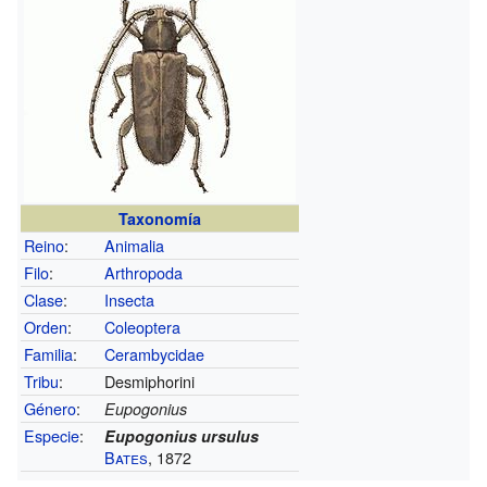
Taxonomía
Reino
:
Animalia
Filo
:
Arthropoda
Clase
:
Insecta
Orden
:
Coleoptera
Familia
:
Cerambycidae
Tribu
:
Desmiphorini
Género
:
Eupogonius
Especie
:
Eupogonius ursulus
Bates
, 1872