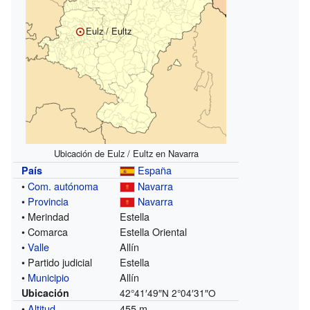
Eulz / Eultz
Ubicación de Eulz / Eultz en Navarra
España
País
•
Com. autónoma
Navarra
•
Provincia
Navarra
• Merindad
Estella
• Comarca
Estella Oriental
•
Valle
Allín
• Partido judicial
Estella
•
Municipio
Allín
Ubicación
42°41′49″N
2°04′31″O
•
Altitud
455 m