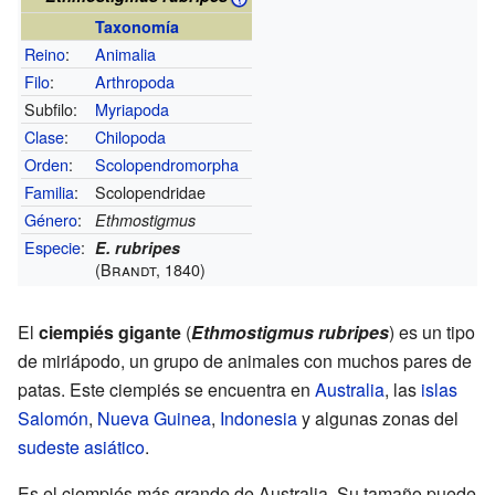
Taxonomía
Reino
:
Animalia
Filo
:
Arthropoda
Subfilo:
Myriapoda
Clase
:
Chilopoda
Orden
:
Scolopendromorpha
Familia
:
Scolopendridae
Género
:
Ethmostigmus
Especie
:
E. rubripes
(Brandt, 1840)
El
ciempiés gigante
(
Ethmostigmus rubripes
) es un tipo
de miriápodo, un grupo de animales con muchos pares de
patas. Este ciempiés se encuentra en
Australia
, las
islas
Salomón
,
Nueva Guinea
,
Indonesia
y algunas zonas del
sudeste asiático
.
Es el ciempiés más grande de Australia. Su tamaño puede