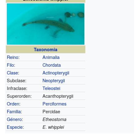
Taxonomía
Reino
:
Animalia
Filo
:
Chordata
Clase
:
Actinopterygii
Subclase:
Neopterygii
Infraclase:
Teleostei
Superorden:
Acanthopterygii
Orden
:
Perciformes
Familia
:
Percidae
Género
:
Etheostoma
Especie
:
E. whipplei