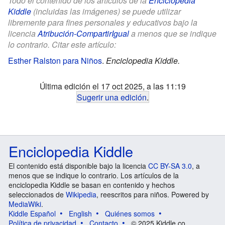
Todo el contenido de los artículos de la
Enciclopedia
Kiddle
(incluidas las imágenes) se puede utilizar
libremente para fines personales y educativos bajo la
licencia
Atribución-CompartirIgual
a menos que se indique
lo contrario. Citar este artículo:
Esther Ralston para Niños
.
Enciclopedia Kiddle.
Última edición el 17 oct 2025, a las 11:19
Sugerir una edición
.
Enciclopedia Kiddle
El contenido está disponible bajo la licencia
CC BY-SA 3.0
, a
menos que se indique lo contrario. Los artículos de la
enciclopedia Kiddle se basan en contenido y hechos
seleccionados de
Wikipedia
, reescritos para niños. Powered by
MediaWiki
.
Kiddle Español
English
Quiénes somos
Política de privacidad
Contacto
© 2025 Kiddle.co