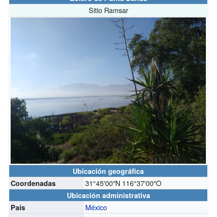
Sitio Ramsar
Ubicación geográfica
31°45′00″N
116°37′00″O
Coordenadas
Ubicación administrativa
México
País