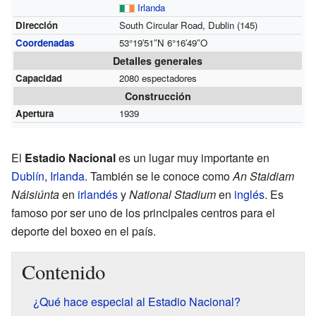
Irlanda
Dirección
South Circular Road, Dublin
(145)
Coordenadas
53°19′51″N
6°16′49″O
Detalles generales
Capacidad
2080 espectadores
Construcción
Apertura
1939
El
Estadio Nacional
es un lugar muy importante en
Dublín
,
Irlanda
. También se le conoce como
An Staidiam
Náisiúnta
en
irlandés
y
National Stadium
en
inglés
. Es
famoso por ser uno de los principales centros para el
deporte del boxeo en el país.
Contenido
¿Qué hace especial al Estadio Nacional?