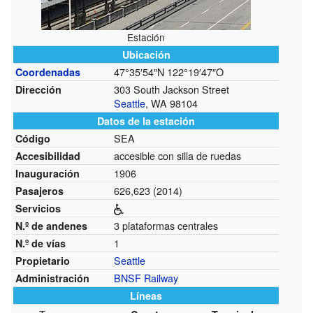
Estación
Ubicación
47°35′54″N
122°19′47″O
Coordenadas
303 South Jackson Street
Dirección
Seattle
, WA 98104
Datos de la estación
SEA
Código
accesible con silla de ruedas
Accesibilidad
1906
Inauguración
626,623 (2014)
Pasajeros
Servicios
3 plataformas centrales
N.º de andenes
1
N.º de vías
Seattle
Propietario
BNSF Railway
Administración
Líneas