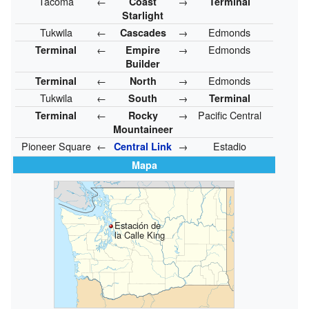
Tacoma
←
→
Coast
Terminal
Starlight
Tukwila
←
→
Edmonds
Cascades
←
→
Edmonds
Terminal
Empire
Builder
←
→
Edmonds
Terminal
North
Tukwila
←
→
South
Terminal
←
→
Pacific Central
Terminal
Rocky
Mountaineer
Pioneer Square
←
→
Estadio
Central Link
Mapa
Estación de
la Calle King