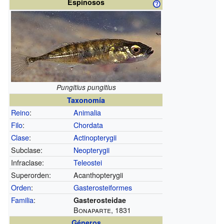
Espinosos
Pungitius pungitius
Taxonomía
Reino
:
Animalia
Filo
:
Chordata
Clase
:
Actinopterygii
Subclase:
Neopterygii
Infraclase:
Teleostei
Superorden:
Acanthopterygii
Orden
:
Gasterosteiformes
Familia
:
Gasterosteidae
Bonaparte, 1831
Géneros