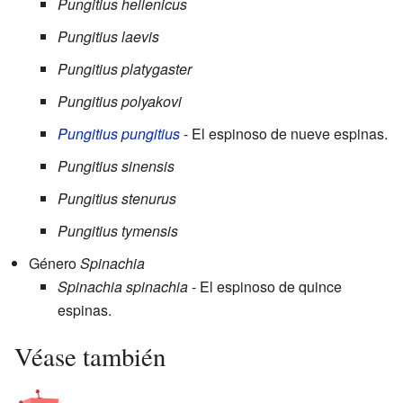
Pungitius hellenicus
Pungitius laevis
Pungitius platygaster
Pungitius polyakovi
Pungitius pungitius
- El espinoso de nueve espinas.
Pungitius sinensis
Pungitius stenurus
Pungitius tymensis
Género
Spinachia
Spinachia spinachia
- El espinoso de quince
espinas.
Véase también