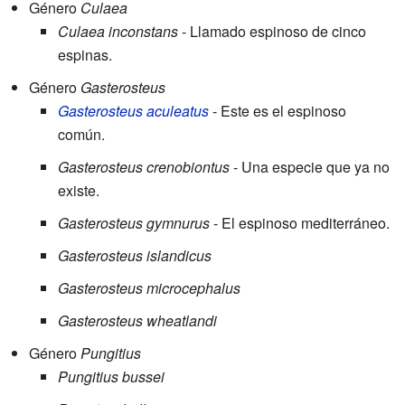
Género
Culaea
Culaea inconstans
- Llamado espinoso de cinco
espinas.
Género
Gasterosteus
Gasterosteus aculeatus
- Este es el espinoso
común.
Gasterosteus crenobiontus
- Una especie que ya no
existe.
Gasterosteus gymnurus
- El espinoso mediterráneo.
Gasterosteus islandicus
Gasterosteus microcephalus
Gasterosteus wheatlandi
Género
Pungitius
Pungitius bussei