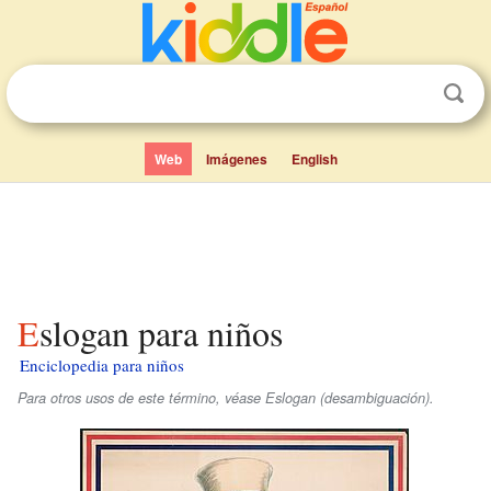
Web
Imágenes
English
Eslogan para niños
Enciclopedia para niños
Para otros usos de este término, véase Eslogan (desambiguación).