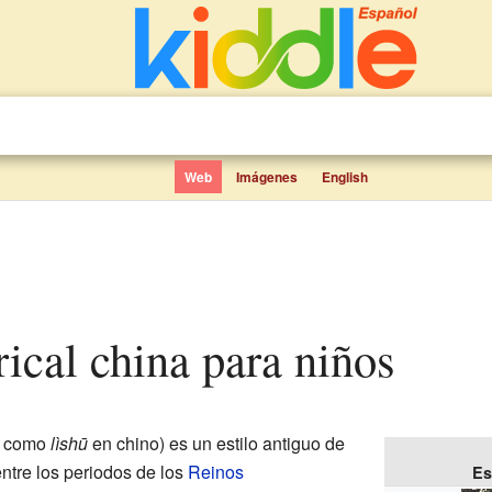
Web
Imágenes
English
erical china para niños
a como
lìshū
en chino) es un estilo antiguo de
entre los periodos de los
Reinos
Es