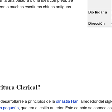
enta una palabra o una idea completa. Se
, como muchas escrituras chinas antiguas.
Dio lugar a
Dirección
itura Clerical?
 desarrollarse a principios de la
dinastía Han
, alrededor del sig
llo pequeño
, que era el estilo anterior. Este cambio se conoce 