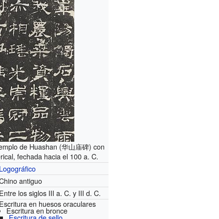
el templo de Huashan (华山庙碑) con
erical, fechada hacia el 100 a. C.
Logográfico
Chino antiguo
Entre los siglos III a. C. y III d. C.
Escritura en huesos oraculares
Escritura en bronce
Escritura de sello