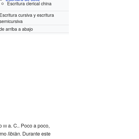
Escritura clerical china
Escritura cursiva y escritura
semicursiva
de arriba a abajo
lo
iii
a. C.. Poco a poco,
como
lìbiàn
. Durante este