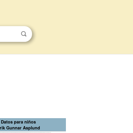
Datos para niños
rik Gunnar Asplund