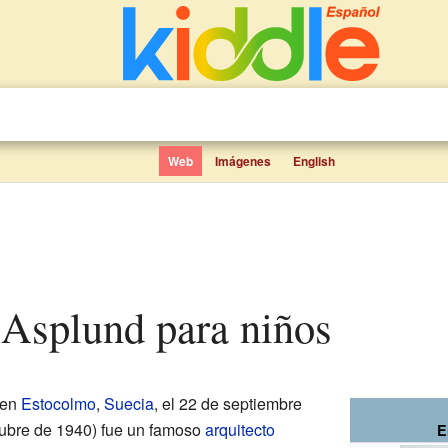
Web
Imágenes
English
 Asplund para niños
 en
Estocolmo
,
Suecia
, el 22 de septiembre
ctubre de 1940) fue un famoso
arquitecto
E