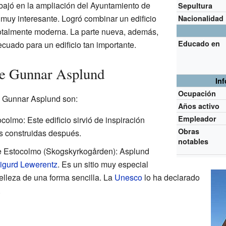
bajó en la ampliación del Ayuntamiento de
Sepultura
 muy interesante. Logró combinar un edificio
Nacionalidad
totalmente moderna. La parte nueva, además,
Educado en
cuado para un edificio tan importante.
de Gunnar Asplund
In
Ocupación
k Gunnar Asplund son:
Años activo
Empleador
colmo: Este edificio sirvió de inspiración
Obras
s construidas después.
notables
e Estocolmo (Skogskyrkogården): Asplund
igurd Lewerentz
. Es un sitio muy especial
lleza de una forma sencilla. La
Unesco
lo ha declarado
.