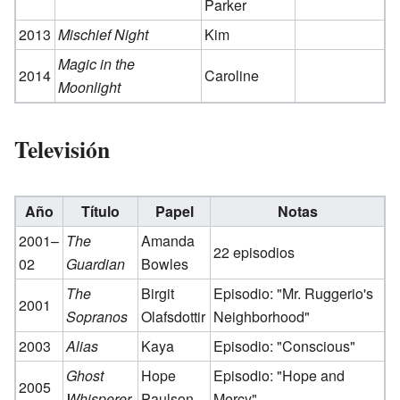
Parker
2013
Mischief Night
Kim
Magic in the
2014
Caroline
Moonlight
Televisión
Año
Título
Papel
Notas
2001–
The
Amanda
22 episodios
02
Guardian
Bowles
The
Birgit
Episodio: "Mr. Ruggerio's
2001
Sopranos
Olafsdottir
Neighborhood"
2003
Alias
Kaya
Episodio: "Conscious"
Ghost
Hope
Episodio: "Hope and
2005
Whisperer
Paulson
Mercy"