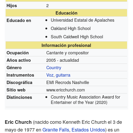
2
Hijos
Educación
Universidad Estatal de Apalaches
Educado en
Oakland High School
South Caldwell High School
Información profesional
Cantante y compositor
Ocupación
2005 - actualidad
Años activo
Country
Género
Voz
,
guitarra
Instrumentos
EMI Recrods Nashville
Discográfica
www.ericchurch.com
Sitio web
Country Music Association Award for
Distinciones
Entertainer of the Year
(2020)
Eric Church
(nacido como Kenneth Eric Church el 3 de
mayo de 1977 en
Granite Falls
,
Estados Unidos
) es un