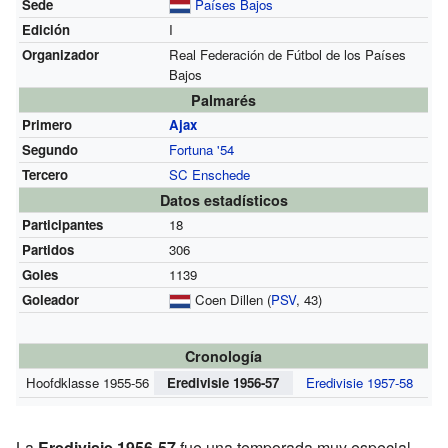
Sede
Países Bajos
Edición
I
Organizador
Real Federación de Fútbol de los Países
Bajos
Palmarés
Primero
Ajax
Segundo
Fortuna '54
Tercero
SC Enschede
Datos estadísticos
Participantes
18
Partidos
306
Goles
1139
Goleador
Coen Dillen
(
PSV
, 43)
Cronología
Hoofdklasse 1955-56
Eredivisie 1956-57
Eredivisie 1957-58
La
Eredivisie 1956-57
fue una temporada muy especial