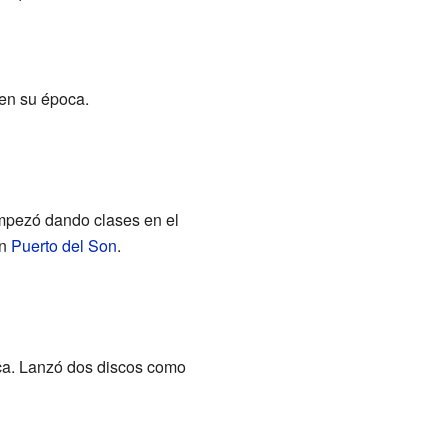
 en su época.
mpezó dando clases en el
en
Puerto del Son
.
ica. Lanzó dos discos como