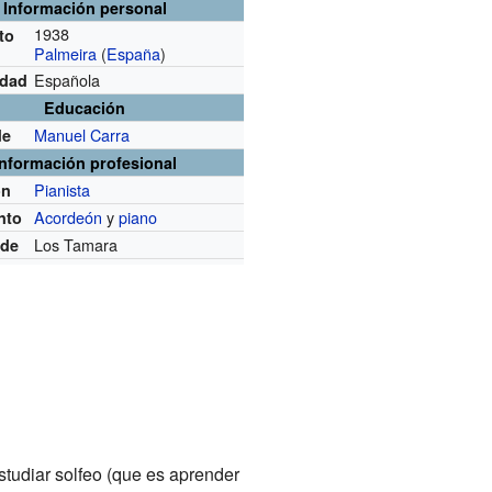
Información personal
1938
to
Palmeira
(
España
)
Española
idad
Educación
Manuel Carra
de
Información profesional
Pianista
ón
Acordeón
y
piano
nto
Los Tamara
 de
tudiar solfeo (que es aprender