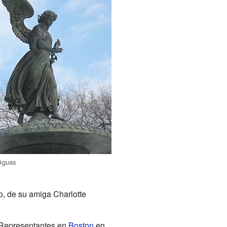
 Aguas
o, de su amiga Charlotte
e Representantes en
Boston
en