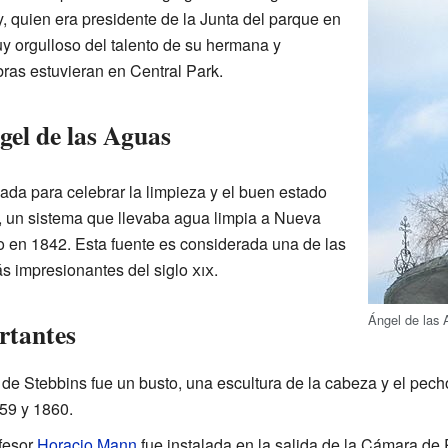
, quien era presidente de la Junta del parque en
 orgulloso del talento de su hermana y
as estuvieran en Central Park.
ngel de las Aguas
eada para celebrar la limpieza y el buen estado
, un sistema que llevaba agua limpia a Nueva
 en 1842. Esta fuente es considerada una de las
s impresionantes del siglo
xix
.
Ángel de las
rtantes
 de Stebbins fue un busto, una escultura de la cabeza y el pech
59 y 1860.
fesor
Horacio Mann
fue instalada en la salida de la Cámara d