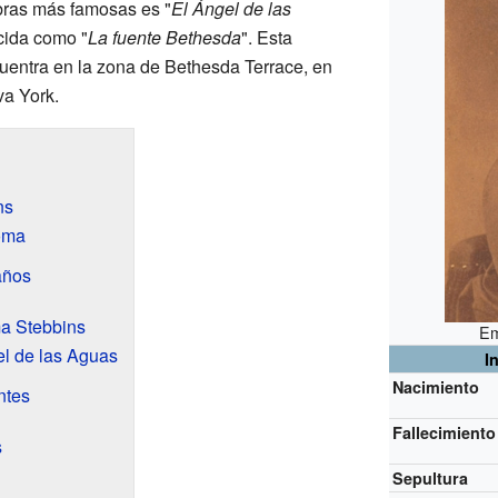
bras más famosas es "
El Ángel de las
cida como "
La fuente Bethesda
". Esta
uentra en la zona de Bethesda Terrace, en
a York.
ns
oma
años
a Stebbins
Em
el de las Aguas
I
Nacimiento
ntes
Fallecimiento
s
Sepultura