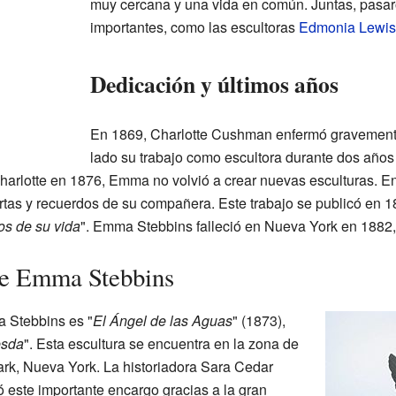
muy cercana y una vida en común. Juntas, pasaro
importantes, como las escultoras
Edmonia Lewis
Dedicación y últimos años
En 1869, Charlotte Cushman enfermó gravement
lado su trabajo como escultora durante dos años
harlotte en 1876, Emma no volvió a crear nuevas esculturas. E
artas y recuerdos de su compañera. Este trabajo se publicó en 187
os de su vida
". Emma Stebbins falleció en Nueva York en 1882,
de Emma Stebbins
 Stebbins es "
El Ángel de las Aguas
" (1873),
esda
". Esta escultura se encuentra en la zona de
rk, Nueva York. La historiadora Sara Cedar
ó este importante encargo gracias a la gran