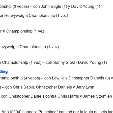
hip (2 veces) – con John Bogie (1) y David Young (1)
or Heavyweight Championship (1 vez)
 X Championship (1 vez)
avyweight Championship (1 vez)
hampionship (1 vez) – con Sonny Siaki / David Young (1)
ling
pionship (4 veces) – con Low Ki y Christopher Daniels (3) y "
– con Chris Sabin, Christopher Daniels y Jerry Lynn
con Christopher Daniels contra Chris Harris y James Storm en 
ño (2004) cuando "Primetime" caminó por la jaula de seis lad