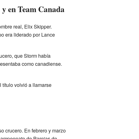
" y en Team Canada
bre real, Elix Skipper.
o era liderado por Lance
ucero, que Storm había
presentaba como canadiense.
título volvió a llamarse
so crucero. En febrero y marzo
 Campeonato de Parejas de