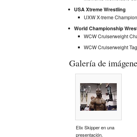
USA Xtreme Wrestling
UXW X-treme Champions
World Championship Wrest
WCW Cruiserweight Cha
WCW Cruiserweight Tag
Galería de imágen
Elix Skipper en una
presentación.