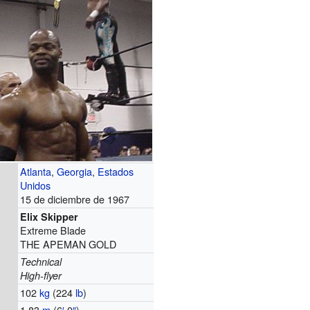
Atlanta
,
Georgia
,
Estados
Unidos
15 de diciembre de 1967
Elix Skipper
Extreme Blade
THE APEMAN GOLD
Technical
High-flyer
102
kg
(224
lb
)
1,83
m
(6
′
0
″
)