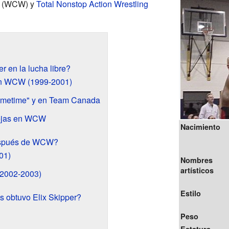
g (WCW) y
Total Nonstop Action Wrestling
 en la lucha libre?
en WCW (1999-2001)
rimetime" y en Team Canada
ejas en WCW
Nacimiento
después de WCW?
01)
Nombres
artísticos
(2002-2003)
Estilo
 obtuvo Elix Skipper?
Peso