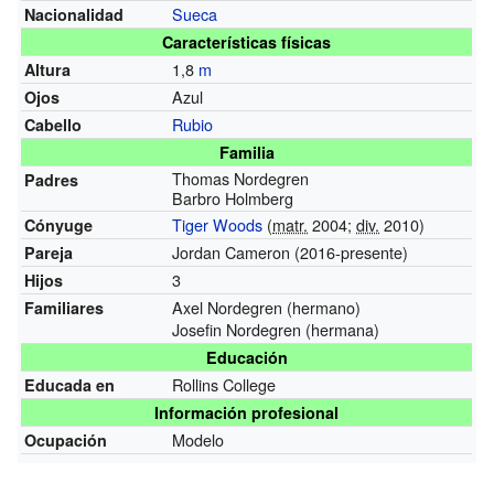
Sueca
Nacionalidad
Características físicas
1,8
m
Altura
Azul
Ojos
Rubio
Cabello
Familia
Thomas Nordegren
Padres
Barbro Holmberg
Tiger Woods
(
matr.
2004;
div.
2010)
Cónyuge
Jordan Cameron (2016-presente)
Pareja
3
Hijos
Axel Nordegren (hermano)
Familiares
Josefin Nordegren (hermana)
Educación
Rollins College
Educada en
Información profesional
Modelo
Ocupación