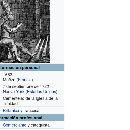
nformación personal
1662
Moëze (
Francia
)
7 de septiembre de 1722
Nueva York
(
Estados Unidos
)
Cementerio de la Iglesia de la
Trinidad
Británica
y francesa
formación profesional
Comerciante
y catequista