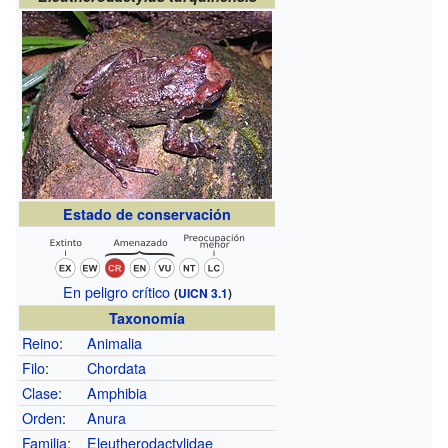
Estado de conservación
En peligro crítico
(
UICN 3.1
)
Taxonomía
Reino
:
Animalia
Filo
:
Chordata
Clase
:
Amphibia
Orden
:
Anura
Familia
:
Eleutherodactylidae