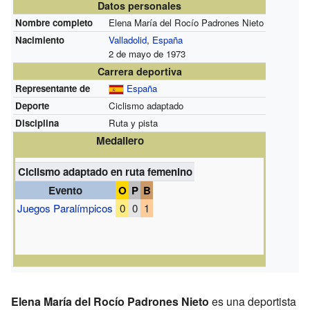
Datos personales
Nombre completo
Elena María del Rocío Padrones Nieto
Nacimiento
Valladolid
,
España
2 de mayo de 1973
Carrera deportiva
Representante de
España
Deporte
Ciclismo adaptado
Disciplina
Ruta y pista
Medallero
Ciclismo adaptado en ruta femenino
Evento
O
P
B
Juegos Paralímpicos
0
0
1
Elena María del Rocío Padrones Nieto
es una deportista