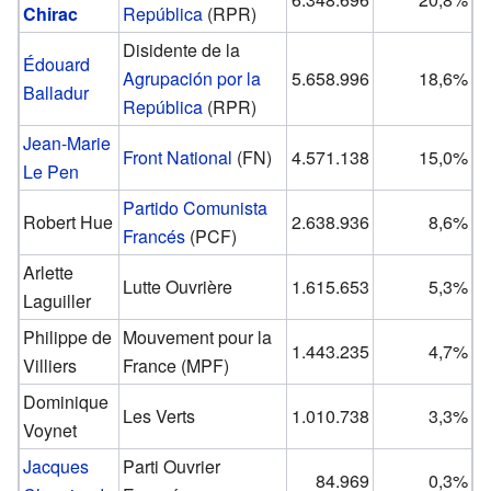
Chirac
República
(RPR)
Disidente de la
Édouard
Agrupación por la
5.658.996
18,6%
Balladur
República
(RPR)
Jean-Marie
Front National
(FN)
4.571.138
15,0%
Le Pen
Partido Comunista
Robert Hue
2.638.936
8,6%
Francés
(PCF)
Arlette
Lutte Ouvrière
1.615.653
5,3%
Laguiller
Philippe de
Mouvement pour la
1.443.235
4,7%
Villiers
France (MPF)
Dominique
Les Verts
1.010.738
3,3%
Voynet
Jacques
Parti Ouvrier
84.969
0,3%