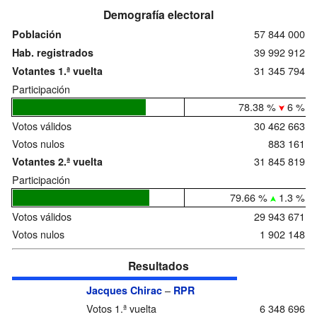
Demografía electoral
57 844 000
Población
39 992 912
Hab. registrados
31 345 794
Votantes 1.ª vuelta
Participación
78.38 %
6 %
Votos válidos
30 462 663
Votos nulos
883 161
31 845 819
Votantes 2.ª vuelta
Participación
79.66 %
1.3 %
Votos válidos
29 943 671
Votos nulos
1 902 148
Resultados
–
Jacques Chirac
RPR
Votos 1.ª vuelta
6 348 696