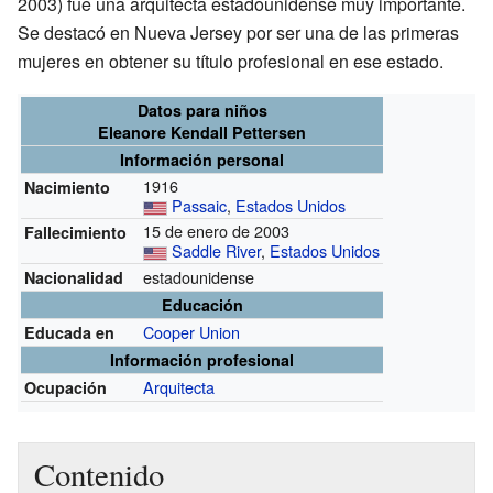
2003) fue una arquitecta estadounidense muy importante.
Se destacó en Nueva Jersey por ser una de las primeras
mujeres en obtener su título profesional en ese estado.
Datos para niños
Eleanore Kendall Pettersen
Información personal
1916
Nacimiento
Passaic
,
Estados Unidos
15 de enero de 2003
Fallecimiento
Saddle River
,
Estados Unidos
estadounidense
Nacionalidad
Educación
Cooper Union
Educada en
Información profesional
Arquitecta
Ocupación
Contenido