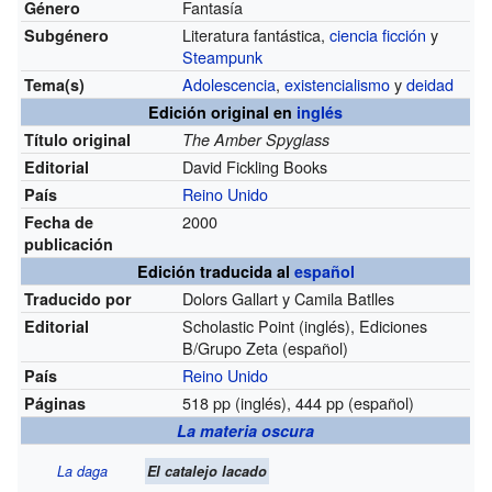
Fantasía
Género
Literatura fantástica,
ciencia ficción
y
Subgénero
Steampunk
Adolescencia
,
existencialismo
y
deidad
Tema(s)
Edición original en
inglés
Título original
The Amber Spyglass
David Fickling Books
Editorial
Reino Unido
País
2000
Fecha de
publicación
Edición traducida al
español
Dolors Gallart y Camila Batlles
Traducido por
Scholastic Point (inglés), Ediciones
Editorial
B/Grupo Zeta (español)
Reino Unido
País
518 pp (inglés), 444 pp (español)
Páginas
La materia oscura
La daga
El catalejo lacado