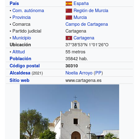
España
País
•
Com. autónoma
Región de Murcia
•
Provincia
Murcia
• Comarca
Campo de Cartagena
• Partido judicial
Cartagena
•
Municipio
Cartagena
Ubicación
37°38′53″N
1°01′26″O
•
Altitud
55 metros
35842 hab.
Población
Código postal
30310
Noelia Arroyo
(
PP
)
Alcaldesa
(2021)
www.cartagena.es
Sitio web