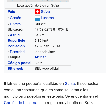
Localización de Eich en Suiza
Suiza
País
•
Cantón
Lucerna
•
Distrito
Sursee
Ubicación
47°09′02″N
8°10′04″E
•
Altitud
516 m
5,89 km²
Superficie
1707 hab.
Población
(2014)
•
Densidad
290 hab./km²
Alemán
Lengua
6205
Código postal
Sitio web oficial
Sitio web
Eich
es una pequeña localidad en
Suiza
. Es conocida
como una "comuna", que es como se llama a los
municipios o pueblos en este país. Se encuentra en el
Cantón de Lucerna
, una región muy bonita de Suiza.