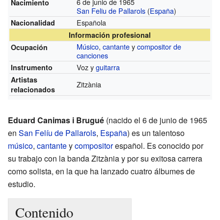
6 de junio de 1965
Nacimiento
San Feliu de Pallarols
(
España
)
Española
Nacionalidad
Información profesional
Músico
,
cantante
y
compositor de
Ocupación
canciones
Voz y
guitarra
Instrumento
Artistas
Zitzània
relacionados
Eduard Canimas i Brugué
(nacido el 6 de junio de 1965
en
San Felíu de Pallarols
,
España
) es un talentoso
músico
,
cantante
y
compositor
español. Es conocido por
su trabajo con la banda Zitzània y por su exitosa carrera
como solista, en la que ha lanzado cuatro álbumes de
estudio.
Contenido