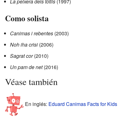
La peixera dels tòtils
(1997)
Como solista
Canimas i rebentes
(2003)
Noh iha crisi
(2006)
Sagrat cor
(2010)
Un pam de net
(2016)
Véase también
En inglés:
Eduard Canimas Facts for Kids