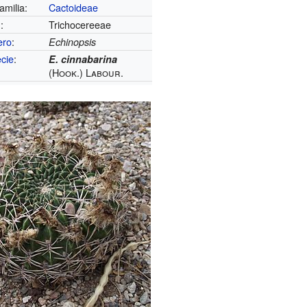
amilia:
Cactoideae
u
:
Trichocereeae
ero
:
Echinopsis
cie
:
E. cinnabarina
(Hook.) Labour.