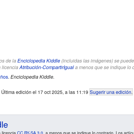
los de la
Enciclopedia Kiddle
(incluidas las imágenes) se puede u
a licencia
Atribución-CompartirIgual
a menos que se indique lo con
iños
.
Enciclopedia Kiddle.
Última edición el 17 oct 2025, a las 11:19
Sugerir una edición
.
dle
a licencia
CC BY-SA 3.0
, a menos que se indique lo contrario. Los artíc