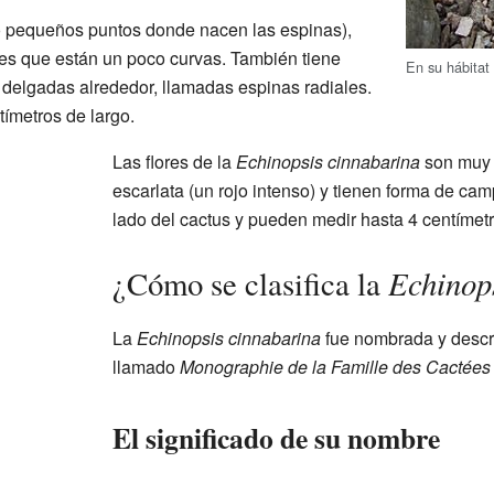
o pequeños puntos donde nacen las espinas),
ales que están un poco curvas. También tiene
En su hábitat
delgadas alrededor, llamadas espinas radiales.
tímetros de largo.
Las flores de la
Echinopsis cinnabarina
son muy l
escarlata (un rojo intenso) y tienen forma de 
lado del cactus y pueden medir hasta 4 centímet
Echinop
¿Cómo se clasifica la
La
Echinopsis cinnabarina
fue nombrada y descri
llamado
Monographie de la Famille des Cactées
El significado de su nombre