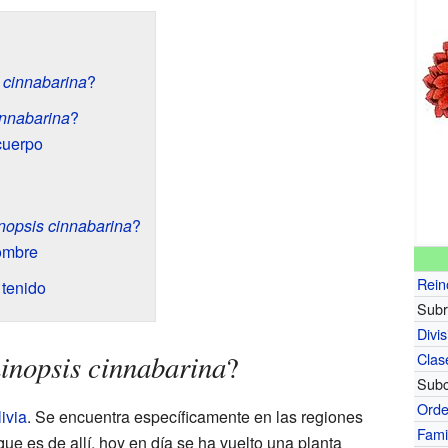
 cinnabarina
?
innabarina
?
cuerpo
nopsis cinnabarina
?
nombre
Rein
 tenido
Subr
Divis
inopsis cinnabarina
?
Clas
Subc
Ord
ivia
. Se encuentra específicamente en las regiones
Fami
que es de allí, hoy en día se ha vuelto una planta