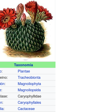
Taxonomía
o
:
Plantae
eino:
Tracheobionta
ión
:
Magnoliophyta
e
:
Magnoliopsida
lase:
Caryophyllidae
en
:
Caryophyllales
lia
:
Cactaceae