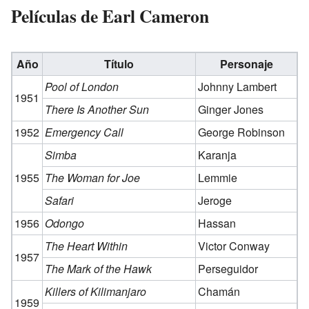
Películas de Earl Cameron
Año
Título
Personaje
Pool of London
Johnny Lambert
1951
There Is Another Sun
Ginger Jones
1952
Emergency Call
George Robinson
Simba
Karanja
1955
The Woman for Joe
Lemmie
Safari
Jeroge
1956
Odongo
Hassan
The Heart Within
Victor Conway
1957
The Mark of the Hawk
Perseguidor
Killers of Kilimanjaro
Chamán
1959