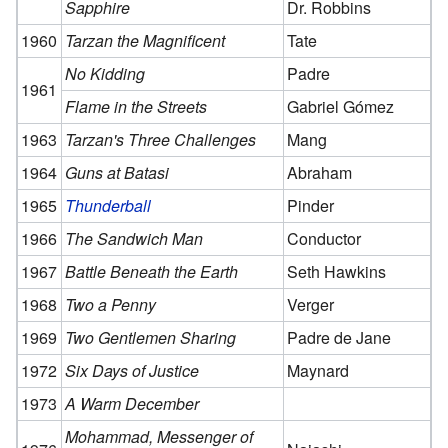
Sapphire
Dr. Robbins
1960
Tarzan the Magnificent
Tate
No Kidding
Padre
1961
Flame in the Streets
Gabriel Gómez
1963
Tarzan's Three Challenges
Mang
1964
Guns at Batasi
Abraham
1965
Thunderball
Pinder
1966
The Sandwich Man
Conductor
1967
Battle Beneath the Earth
Seth Hawkins
1968
Two a Penny
Verger
1969
Two Gentlemen Sharing
Padre de Jane
1972
Six Days of Justice
Maynard
1973
A Warm December
Mohammad, Messenger of