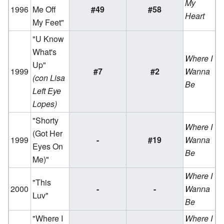
My
1996
Me Off
#49
#58
Heart
My Feet"
"U Know
What's
Where I
Up"
1999
#7
#2
Wanna
(con Lisa
Be
Left Eye
Lopes)
"Shorty
Where I
(Got Her
1999
-
#19
Wanna
Eyes On
Be
Me)"
Where I
"This
2000
-
-
Wanna
Luv"
Be
"Where I
Where I