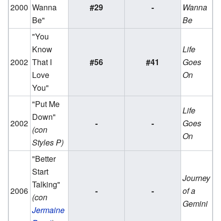
2000
Wanna
#29
-
Wanna
Be"
Be
"You
Know
Life
2002
That I
#56
#41
Goes
Love
On
You"
"Put Me
Life
Down"
2002
-
-
Goes
(con
On
Styles P)
"Better
Start
Journey
Talking"
2006
-
-
of a
(con
Gemini
Jermaine