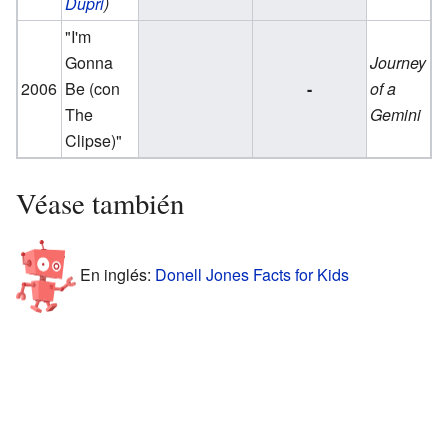
Dupri
)
"I'm
Gonna
Journey
2006
Be (con
-
of a
The
Gemini
Clipse)"
Véase también
En inglés:
Donell Jones Facts for Kids