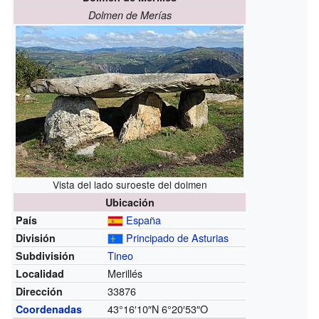
Dolmen de Merías
Vista del lado suroeste del dolmen
Ubicación
España
País
Principado de Asturias
División
Tineo
Subdivisión
Merillés
Localidad
33876
Dirección
43°16′10″N
6°20′53″O
Coordenadas