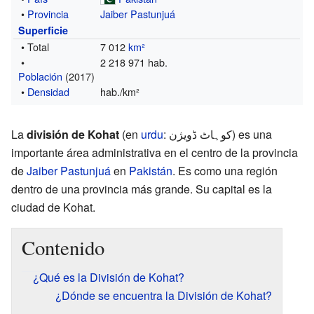
•
Provincia
Jaiber Pastunjuá
Superficie
• Total
7 012
km²
•
2 218 971 hab.
Población
(2017)
•
Densidad
hab./km²
La
división de Kohat
(en
urdu
: کوہاٹ ڈویژن) es una
importante área administrativa en el centro de la provincia
de
Jaiber Pastunjuá
en
Pakistán
. Es como una región
dentro de una provincia más grande. Su capital es la
ciudad de Kohat.
Contenido
¿Qué es la División de Kohat?
¿Dónde se encuentra la División de Kohat?