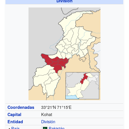
División
33°21′N
71°15′E
Coordenadas
Kohat
Capital
División
Entidad
•
País
Pakistán