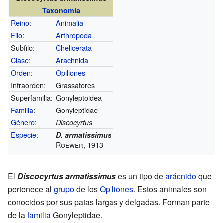
Taxonomía
Reino
:
Animalia
Filo
:
Arthropoda
Subfilo:
Chelicerata
Clase
:
Arachnida
Orden
:
Opiliones
Infraorden:
Grassatores
Superfamilia:
Gonyleptoidea
Familia
:
Gonyleptidae
Género
:
Discocyrtus
Especie
:
D. armatissimus
Roewer, 1913
El
Discocyrtus armatissimus
es un tipo de
arácnido
que
pertenece al
grupo
de los
Opiliones
. Estos animales son
conocidos por sus patas largas y delgadas. Forman parte
de la
familia
Gonyleptidae.