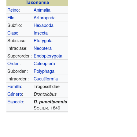
Taxonomía
Reino
:
Animalia
Filo
:
Arthropoda
Subfilo:
Hexapoda
Clase
:
Insecta
Subclase:
Pterygota
Infraclase:
Neoptera
Superorden:
Endopterygota
Orden
:
Coleoptera
Suborden:
Polyphaga
Infraorden:
Cucujiformia
Familia
:
Trogossitidae
Género
:
Diontolobus
Especie
:
D. punctipennis
Solier, 1849