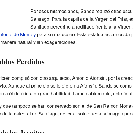
Por esos mismos años, Sande realizó otras escul
Santiago. Para la capilla de la Virgen del Pilar,
Santiago peregrino arrodillado frente a la Virge
ntonio de Monroy
para su mausoleo. Esta estatua es conocida po
manera natural y sin exageraciones.
blos Perdidos
n compitió con otro arquitecto, Antonio Afonsín, por la creaci
vio. Aunque al principio se lo dieron a Afonsín, Sande se comp
gó a él debido a su gran habilidad. Lamentablemente, este retab
 y que tampoco se han conservado son el de San Ramón Nonato
de la catedral de Santiago, del cual solo queda la imagen princ
 de los Jesuitas