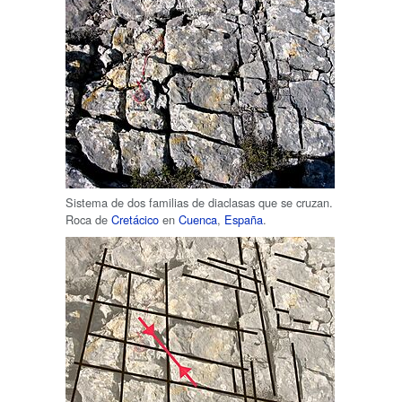
Sistema de dos familias de diaclasas que se cruzan.
Roca de
Cretácico
en
Cuenca
,
España
.