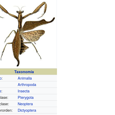
Taxonomía
o
:
Animalia
Arthropoda
e
:
Insecta
lase:
Pterygota
clase:
Neoptera
rorden:
Dictyoptera