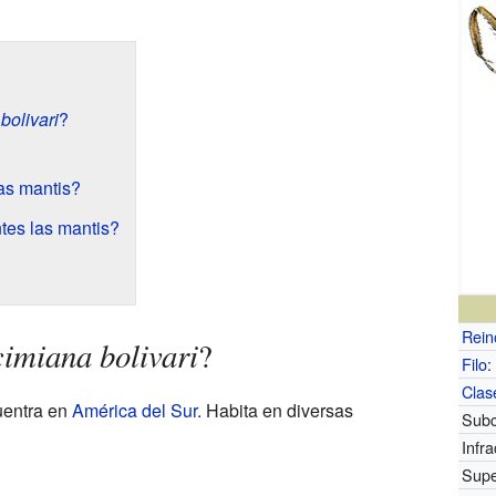
bolivari
?
as mantis?
tes las mantis?
Rein
imiana bolivari
?
Filo
:
Clas
uentra en
América del Sur
. Habita en diversas
Subc
Infra
Supe