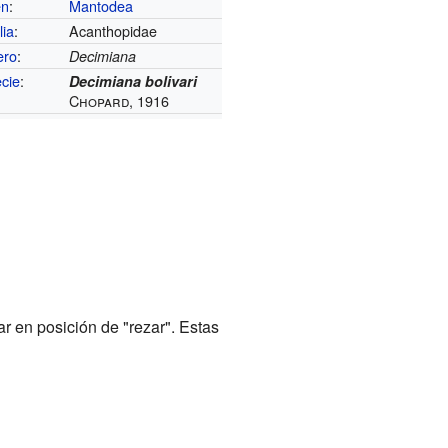
en
:
Mantodea
lia
:
Acanthopidae
ero
:
Decimiana
cie
:
Decimiana bolivari
Chopard, 1916
r en posición de "rezar". Estas