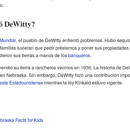
o.
ió DeWitty?
 Mundial
, el pueblo de DeWitty enfrentó problemas. Hubo sequí
amilias tuvieran que pedir préstamos y poner sus propiedades
eron sus tierras a manos de los
banqueros
.
vendió su tierra a rancheros vecinos en 1936. La historia de DeWi
n Nebraska. Sin embargo, DeWitty hizo una contribución import
este Estadounidense
mientras la ley Kinkaid estuvo vigente.
braska Facts for Kids