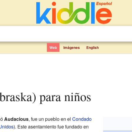
Web
Imágenes
English
braska) para niños
mó
Audacious
, fue un pueblo en el
Condado
Unidos
). Este asentamiento fue fundado en