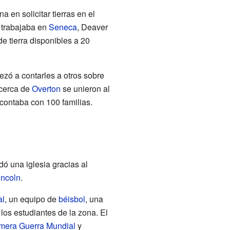
 en solicitar tierras en el
 trabajaba en
Seneca
, Deaver
e tierra disponibles a 20
ezó a contarles a otros sobre
 cerca de
Overton
se unieron al
contaba con 100 familias.
ó una iglesia gracias al
incoln
.
al
, un equipo de
béisbol
, una
los estudiantes de la zona. El
mera Guerra Mundial
y