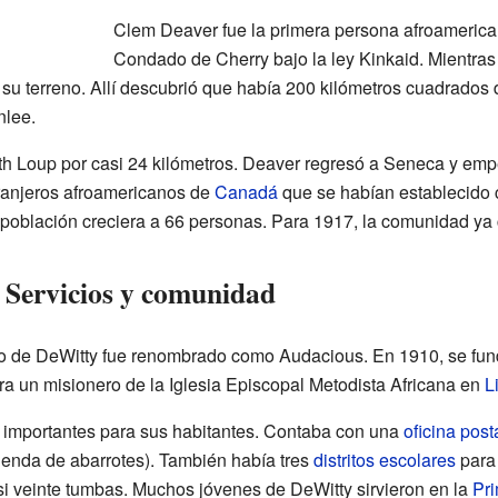
Clem Deaver fue la primera persona afroamericana
Condado de Cherry bajo la ley Kinkaid. Mientras
su terreno. Allí descubrió que había 200 kilómetros cuadrados d
nlee.
rth Loup por casi 24 kilómetros. Deaver regresó a Seneca y emp
granjeros afroamericanos de
Canadá
que se habían establecido
 población creciera a 66 personas. Para 1917, la comunidad ya 
 Servicios y comunidad
lo de DeWitty fue renombrado como Audacious. En 1910, se fund
ra un misionero de la Iglesia Episcopal Metodista Africana en
L
os importantes para sus habitantes. Contaba con una
oficina post
ienda de abarrotes). También había tres
distritos escolares
para 
si veinte tumbas. Muchos jóvenes de DeWitty sirvieron en la
Pri