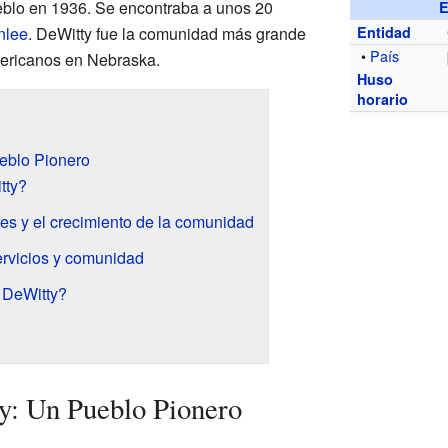
eblo en 1936. Se encontraba a unos 20
E
nlee
. DeWitty fue la comunidad más grande
Entidad
•
País
mericanos en Nebraska.
Huso
horario
ueblo Pionero
tty?
es y el crecimiento de la comunidad
ervicios y comunidad
 DeWitty?
y: Un Pueblo Pionero