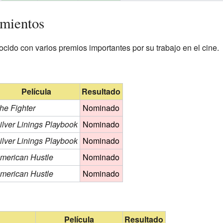
imientos
cido con varios premios importantes por su trabajo en el cine.
Película
Resultado
he Fighter
Nominado
ilver Linings Playbook
Nominado
ilver Linings Playbook
Nominado
merican Hustle
Nominado
merican Hustle
Nominado
Película
Resultado