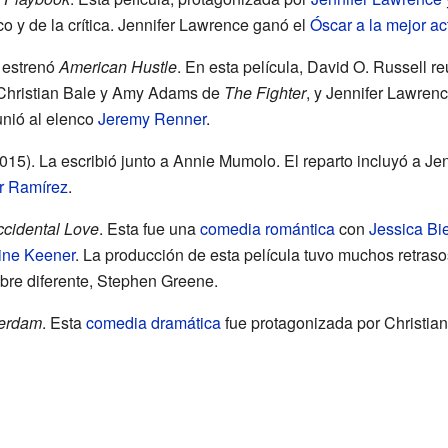
co y de la crítica. Jennifer Lawrence ganó el
Óscar a la mejor act
 estrenó
American Hustle
. En esta película, David O. Russell re
n Christian Bale y Amy Adams de
The Fighter
, y Jennifer Lawren
unió al elenco
Jeremy Renner
.
015). La escribió junto a Annie Mumolo. El reparto incluyó a Je
r Ramírez
.
cidental Love
. Esta fue una
comedia romántica
con
Jessica Bie
ine Keener
. La producción de esta película tuvo muchos retrasos
bre diferente, Stephen Greene.
erdam
. Esta
comedia dramática
fue protagonizada por Christia