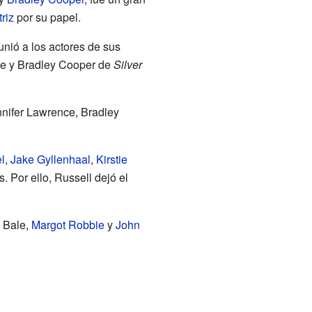
riz
por su papel.
unió a los actores de sus
ce y Bradley Cooper de
Silver
nnifer Lawrence, Bradley
l
,
Jake Gyllenhaal
,
Kirstie
. Por ello, Russell dejó el
n Bale,
Margot Robbie
y
John