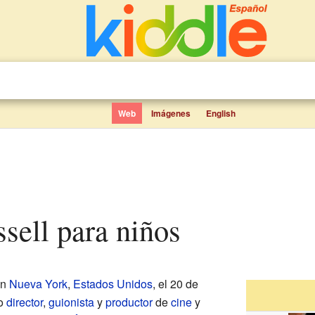
Web
Imágenes
English
ssell para niños
en
Nueva York
,
Estados Unidos
, el 20 de
so
director
,
guionista
y
productor
de
cine
y