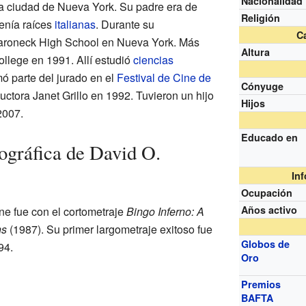
Nacionalidad
a ciudad de Nueva York. Su padre era de
Religión
enía raíces
italianas
. Durante su
Ca
maroneck High School en Nueva York. Más
Altura
ollege en 1991. Allí estudió
ciencias
mó parte del jurado en el
Festival de Cine de
Cónyuge
uctora Janet Grillo en 1992. Tuvieron un hijo
Hijos
2007.
Educado en
ográfica de David O.
In
Ocupación
Años activo
ne fue con el cortometraje
Bingo Inferno: A
ns
(1987). Su primer largometraje exitoso fue
Globos de
94.
Oro
Premios
BAFTA