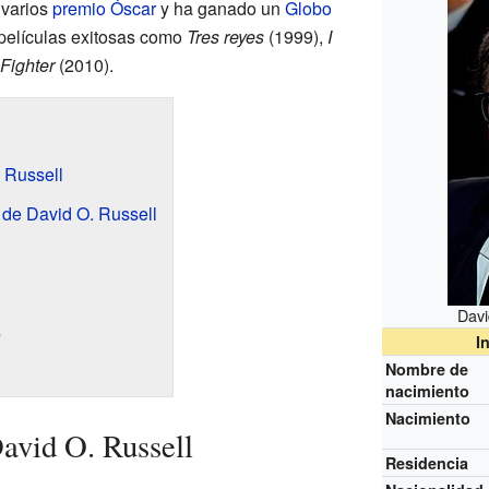
 varios
premio Óscar
y ha ganado un
Globo
r películas exitosas como
Tres reyes
(1999),
I
Fighter
(2010).
 Russell
 de David O. Russell
Davi
s
I
Nombre de
nacimiento
Nacimiento
avid O. Russell
Residencia