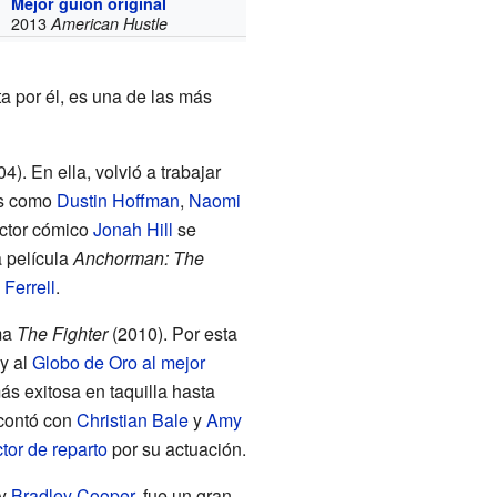
Mejor guion original
2013
American Hustle
ta por él, es una de las más
4). En ella, volvió a trabajar
es como
Dustin Hoffman
,
Naomi
actor cómico
Jonah Hill
se
 película
Anchorman: The
 Ferrell
.
ma
The Fighter
(2010). Por esta
y al
Globo de Oro al mejor
ás exitosa en taquilla hasta
contó con
Christian Bale
y
Amy
tor de reparto
por su actuación.
y
Bradley Cooper
, fue un gran