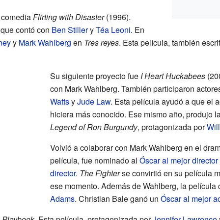
a comedia
Flirting with Disaster
(1996).
, que contó con
Ben Stiller
y
Téa Leoni
. En
ney
y
Mark Wahlberg
en
Tres reyes
. Esta película, también escri
Su siguiente proyecto fue
I Heart Huckabees
(200
con Mark Wahlberg. También participaron actor
Watts
y
Jude Law
. Esta película ayudó a que el 
hiciera más conocido. Ese mismo año, produjo la
Legend of Ron Burgundy
, protagonizada por
Will
Volvió a colaborar con Mark Wahlberg en el dra
película, fue nominado al
Óscar al mejor director
director
.
The Fighter
se convirtió en su película m
ese momento. Además de Wahlberg, la película 
Adams
. Christian Bale ganó un
Óscar al mejor ac
s Playbook
. Esta película, protagonizada por
Jennifer Lawrence