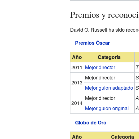
Premios y reconoc
David O. Russell ha sido recono
Premios Óscar
Año
Categoría
2011
Mejor director
T
Mejor director
S
2013
Mejor guion adaptado
S
Mejor director
A
2014
Mejor guion original
A
Globo de Oro
Año
Categoría