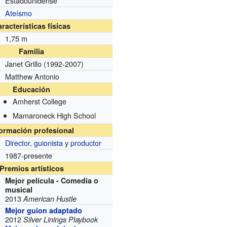
Estadounidense
Ateísmo
racterísticas físicas
1,75 m
Familia
Janet Grillo
(1992-2007)
Matthew Antonio
Educación
Amherst College
Mamaroneck High School
formación profesional
Director
,
guionista
y
productor
1987-presente
Premios artísticos
Mejor película - Comedia o
musical
2013
American Hustle
Mejor guion adaptado
2012
Silver Linings Playbook