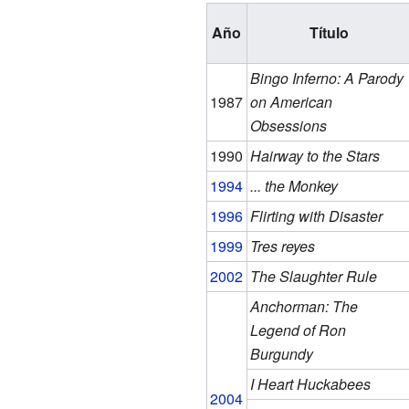
Año
Título
Bingo Inferno: A Parody
1987
on American
Obsessions
1990
Hairway to the Stars
1994
... the Monkey
1996
Flirting with Disaster
1999
Tres reyes
2002
The Slaughter Rule
Anchorman: The
Legend of Ron
Burgundy
I Heart Huckabees
2004