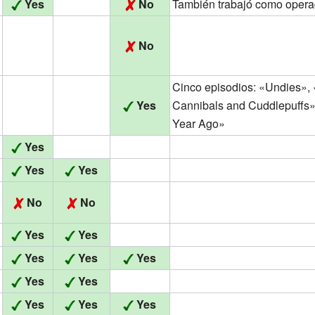
Yes
No
También trabajó como opera
No
Cinco episodios: «Undies», 
Yes
Cannibals and Cuddlepuffs»
Year Ago»
Yes
Yes
Yes
No
No
Yes
Yes
Yes
Yes
Yes
Yes
Yes
Yes
Yes
Yes