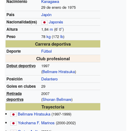
Nacimiento
Kanagawa
29 de enero de 1975
País
Japón
Nacionalidad(es)
Japonés
Altura
1,84
m
(6
′
0
″
)
Peso
78
kg
(172
lb
)
Carrera deportiva
Deporte
Fútbol
Club profesional
Debut deportivo
1997
(
Bellmare Hiratsuka
)
Posición
Delantero
Goles en clubes
29
Retirada
2007
deportiva
(
Shonan Bellmare
)
Trayectoria
Bellmare Hiratsuka
(1997-1999)
Yokohama F. Marinos
(2000-2002)