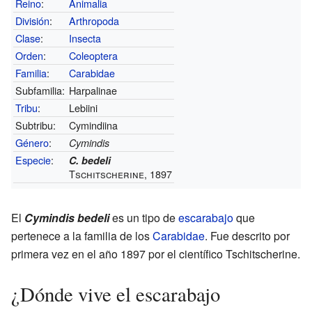
Reino
:
Animalia
División
:
Arthropoda
Clase
:
Insecta
Orden
:
Coleoptera
Familia
:
Carabidae
Subfamilia:
Harpalinae
Tribu
:
Lebiini
Subtribu:
Cymindiina
Género
:
Cymindis
Especie
:
C. bedeli
Tschitscherine, 1897
El
Cymindis bedeli
es un tipo de
escarabajo
que
pertenece a la familia de los
Carabidae
. Fue descrito por
primera vez en el año 1897 por el científico Tschitscherine.
¿Dónde vive el escarabajo