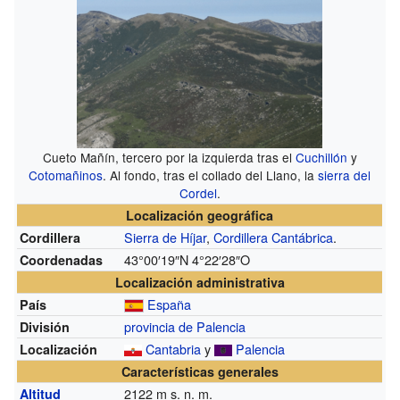
Cueto Mañín, tercero por la izquierda tras el
Cuchillón
y
Cotomañinos
. Al fondo, tras el collado del Llano, la
sierra del
Cordel
.
Localización geográfica
Sierra de Híjar
,
Cordillera Cantábrica
.
Cordillera
43°00′19″N
4°22′28″O
Coordenadas
Localización administrativa
España
País
provincia de Palencia
División
Cantabria
y
Palencia
Localización
Características generales
2122
m s. n. m.
Altitud