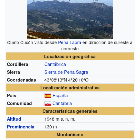
Cueto Cucón visto desde
Peña Labra
en dirección de sureste a
noroeste
Localización geográfica
Cantábrica
Cordillera
Sierra de Peña Sagra
Sierra
43°08′13″N
4°26′10″O
Coordenadas
Localización administrativa
España
País
Cantabria
Comunidad
Características generales
1948
m s. n. m.
Altitud
130 m
Prominencia
Montañismo