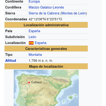
Europa
Continente
Macizo Galaico-Leonés
Cordillera
Sierra de la Cabrera
(
Montes de León
)
Sierra
42°12′08″N
6°23′51″O
Coordenadas
Localización administrativa
España
País
León
Subdivisión
España
Localización
Características generales
Montaña
Tipo
1.756
m s. n. m.
Altitud
Mapa de localización
Cubisco