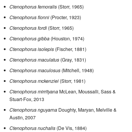
Ctenophorus femoralis
(Storr, 1965)
Ctenophorus fionni
(Procter, 1923)
Ctenophorus fordi
(Storr, 1965)
Ctenophorus gibba
(Houston, 1974)
Ctenophorus isolepis
(Fischer, 1881)
Ctenophorus maculatus
(Gray, 1831)
Ctenophorus maculosus
(Mitchell, 1948)
Ctenophorus mckenziei
(Storr, 1981)
Ctenophorus mirrityana
McLean, Moussalli, Sass &
Stuart-Fox, 2013
Ctenophorus nguyarna
Doughty, Maryan, Melville &
Austin, 2007
Ctenophorus nuchalis
(De Vis, 1884)