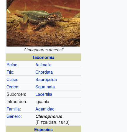
Ctenophorus decresii
Taxonomía
Reino
:
Animalia
Filo
:
Chordata
Clase
:
Sauropsida
Orden
:
Squamata
Suborden:
Lacertilia
Infraorden:
Iguania
Familia
:
Agamidae
Género
:
Ctenophorus
(Fitzinger, 1843)
Especies