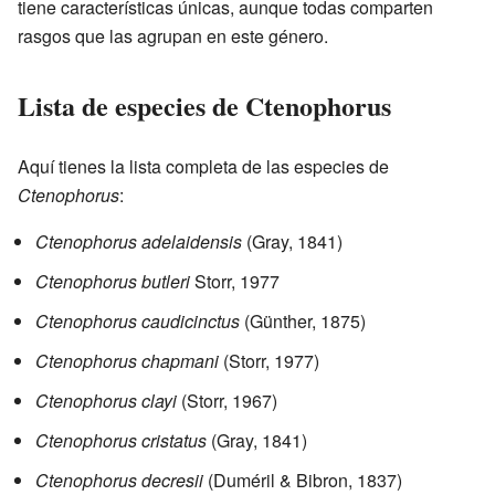
tiene características únicas, aunque todas comparten
rasgos que las agrupan en este género.
Lista de especies de Ctenophorus
Aquí tienes la lista completa de las especies de
Ctenophorus
:
Ctenophorus adelaidensis
(Gray, 1841)
Ctenophorus butleri
Storr, 1977
Ctenophorus caudicinctus
(Günther, 1875)
Ctenophorus chapmani
(Storr, 1977)
Ctenophorus clayi
(Storr, 1967)
Ctenophorus cristatus
(Gray, 1841)
Ctenophorus decresii
(Duméril & Bibron, 1837)