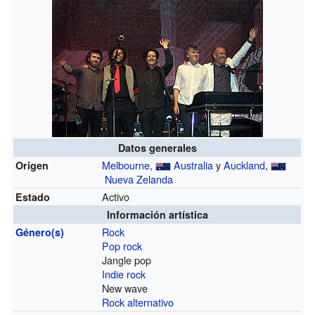
Datos generales
Melbourne
,
Australia
y
Auckland
,
Origen
Nueva Zelanda
Activo
Estado
Información artística
Rock
Género(s)
Pop rock
Jangle pop
Indie rock
New wave
Rock alternativo