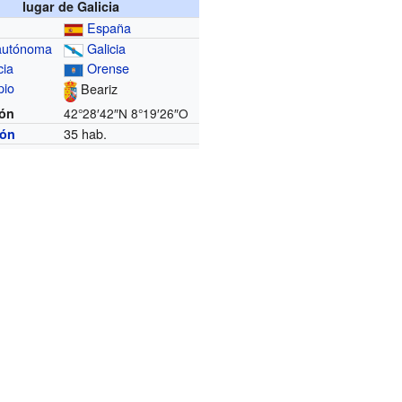
lugar de Galicia
España
autónoma
Galicia
cia
Orense
pio
Beariz
ión
42°28′42″N
8°19′26″O
35 hab.
ión