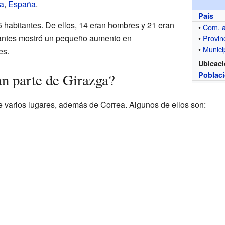
ia
,
España
.
País
5 habitantes. De ellos, 14 eran hombres y 21 eran
•
Com. 
tantes mostró un pequeño aumento en
•
Provin
•
Munici
es.
Ubicac
Poblac
n parte de Girazga?
e varios lugares, además de Correa. Algunos de ellos son: